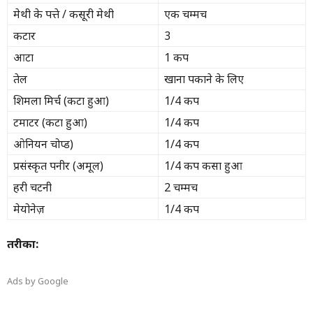
मेथी के पत्ते / कसूरी मेथी
एक चम्मच
कटार
3
आटा
1 कप
तेल
खाना पकाने के लिए
शिमला मिर्च (कटा हुआ)
1/4 कप
टमाटर (कटा हुआ)
1/4 कप
ओनियन चोप्ड)
1/4 कप
प्रसंस्कृत पनीर (अमूल)
1/4 कप कसा हुआ
हरी चटनी
2 चम्मच
मेयोनेज़
1/4 कप
तरीका:
Ads by Google