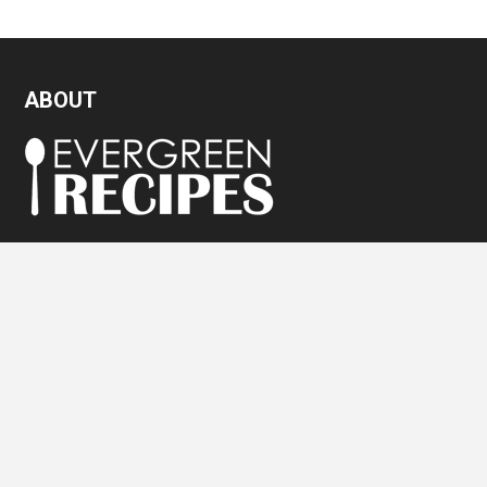
ABOUT
Evergreen Recipes पर हर महीने लाखों लोग अपने मनपसंद पकवान बनाना सीखते
हैं। हमारी सारी रेसिपीज़ हिंदी और English दोनों में उपलब्ध है।
और जानिये ?
सभी रेसिपीज देखें।
सभी
रेसिपीज
देखें।