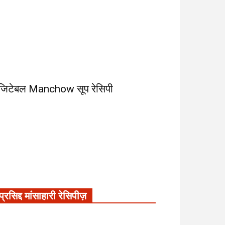
ेजिटेबल Manchow सूप रेसिपी
प्रसिद्द मांसाहारी रेसिपीज़