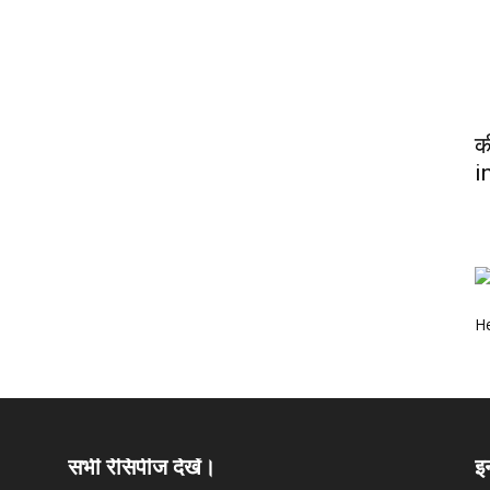
क
i
He
सभी रेसिपीज देखें।
इ