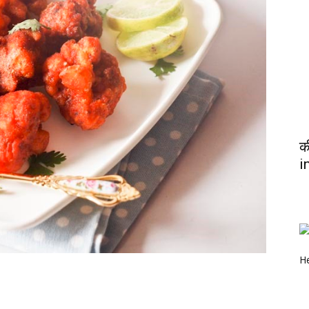
क
i
He