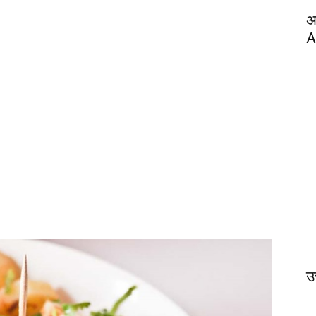
अ
A
उत